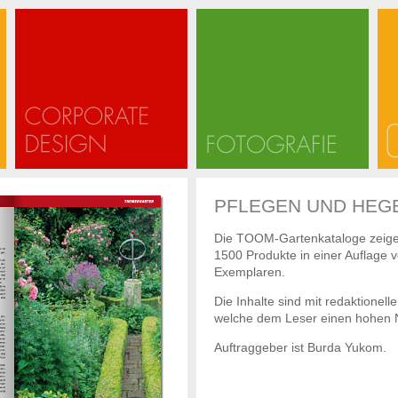
PFLEGEN UND HEG
Die TOOM-Gartenkataloge zeige
1500 Produkte in einer Auflage 
Exemplaren.
Die Inhalte sind mit redaktionell
welche dem Leser einen hohen N
Auftraggeber ist Burda Yukom.